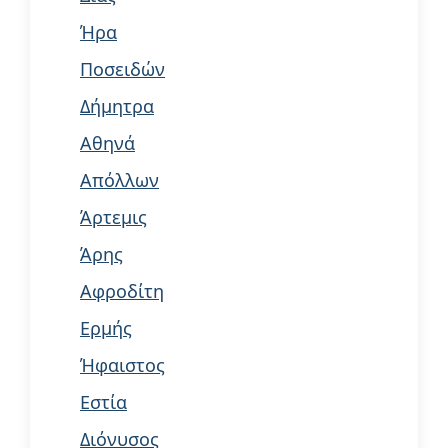
Ήρα
Ποσειδών
Δήμητρα
Αθηνά
Απόλλων
Άρτεμις
Άρης
Αφροδίτη
Ερμής
Ήφαιστος
Εστία
Διόνυσος