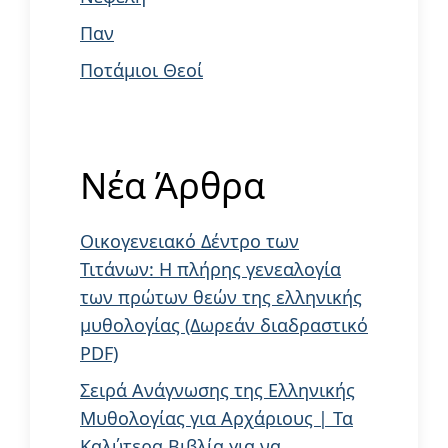
Παν
Ποτάμιοι Θεοί
Νέα Άρθρα
Οικογενειακό Δέντρο των
Τιτάνων: Η πλήρης γενεαλογία
των πρώτων θεών της ελληνικής
μυθολογίας (Δωρεάν διαδραστικό
PDF)
Σειρά Ανάγνωσης της Ελληνικής
Μυθολογίας για Αρχάριους | Τα
Καλύτερα Βιβλία για να