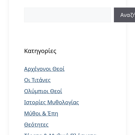
Αναζήτηση
Αναζ
When autocomplete results are available us
Κατηγορίες
Αρχέγονοι Θεοί
Οι Τιτάνες
Ολύμπιοι Θεοί
Ιστορίες Μυθολογίας
Μύθοι & Έπη
Θεότητες