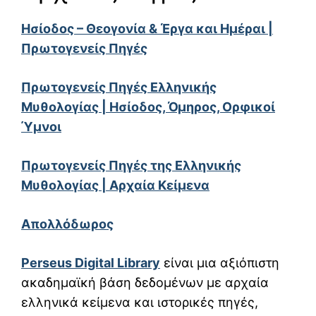
Ησίοδος – Θεογονία & Έργα και Ημέραι |
Πρωτογενείς Πηγές
Πρωτογενείς Πηγές Ελληνικής
Μυθολογίας | Ησίοδος, Όμηρος, Ορφικοί
Ύμνοι
Πρωτογενείς Πηγές της Ελληνικής
Μυθολογίας | Αρχαία Κείμενα
Απολλόδωρος
Perseus Digital Library
είναι μια αξιόπιστη
ακαδημαϊκή βάση δεδομένων με αρχαία
ελληνικά κείμενα και ιστορικές πηγές,