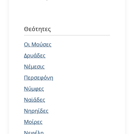
Θεότητες
Οι Μούσες
Δρυάδες
Νέμεσις
Περσεφόνη
Νύμφες
Ναϊάδες
Νηρηίδες
Μοίρες
Νεφέλη