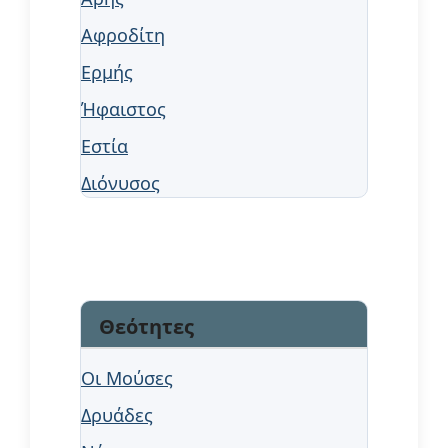
Αφροδίτη
Ερμής
Ήφαιστος
Εστία
Διόνυσος
Θεότητες
Οι Μούσες
Δρυάδες