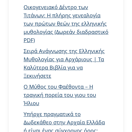
Οικογενειακό Δέντρο των
Τιτάνων: Η πλήρης γενεαλογία
των πρώτων θεών της ελληνικής
μυθολογίας (Δωρεάν διαδραστικό
PDF)
Σειρά Ανάγνωσης της Ελληνικής
Μυθολογίας για Αρχάριους | Τα
Καλύτερα Βιβλία για να
Ξεκινήσετε
Ο Μύθος του Φαέθοντα – Η
τραγική πορεία του γιου του
Ήλιου
Υπήρχε πραγματικά το
Δωδεκάθεο στην Αρχαία Ελλάδα
ή είναι ένας σύγχρονος όρος;