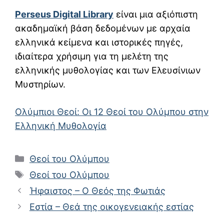
Perseus Digital Library
είναι μια αξιόπιστη
ακαδημαϊκή βάση δεδομένων με αρχαία
ελληνικά κείμενα και ιστορικές πηγές,
ιδιαίτερα χρήσιμη για τη μελέτη της
ελληνικής μυθολογίας και των Ελευσίνιων
Μυστηρίων.
Ολύμπιοι Θεοί: Οι 12 Θεοί του Ολύμπου στην
Ελληνική Μυθολογία
Κατηγορίες
Θεοί του Ολύμπου
Ετικέτες
Θεοί του Ολύμπου
Ήφαιστος – Ο Θεός της Φωτιάς
Εστία – Θεά της οικογενειακής εστίας