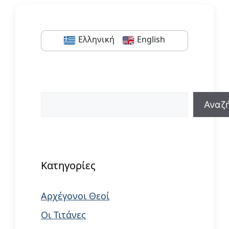
Ελληνική
English
Αναζήτηση
Αναζ
When autocomplete results are available us
Κατηγορίες
Αρχέγονοι Θεοί
Οι Τιτάνες