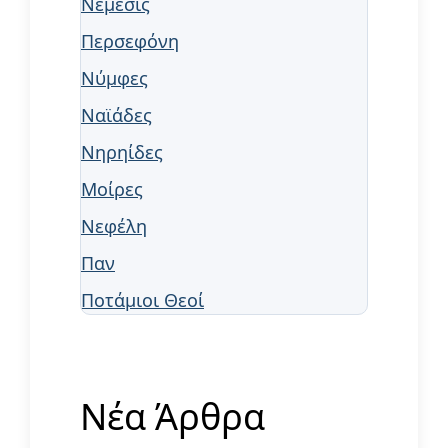
Νέμεσις
Περσεφόνη
Νύμφες
Ναϊάδες
Νηρηίδες
Μοίρες
Νεφέλη
Παν
Ποτάμιοι Θεοί
Νέα Άρθρα