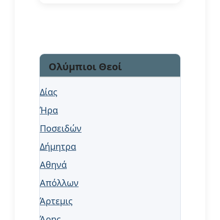
Ολύμπιοι Θεοί
Δίας
Ήρα
Ποσειδών
Δήμητρα
Αθηνά
Απόλλων
Άρτεμις
Άρης