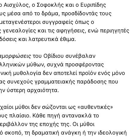
 ο
Αισχύλος
, ο
Σοφοκλής
και ο
Ευριπίδης
ς μέσα από το δράμα, προσδίδοντάς τους
μεταγενέστεροι συγγραφείς όπως ο
 γενεαλογίες και τις αφηγήσεις, ενώ περιηγητές
όσεις και λατρευτικά έθιμα.
αμορφώσεις
του
Οβίδιου
συνέβαλαν
 ελληνικών μύθων, συχνά προσφέροντας
ηνική μυθολογία δεν αποτελεί προϊόν ενός μόνο
μιας συνεχούς γραμματειακής παράδοσης που
την ύστερη αρχαιότητα.
ρχαίοι μύθοι δεν σώζονται ως «αυθεντικές»
ους πλαίσιο. Κάθε πηγή αντανακλά το
εριβάλλον της εποχής της. Οι μύθοι
ό σκοπό, τη δραματική ανάγκη ή την ιδεολογική