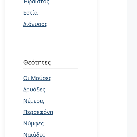
Ήφαιστος
Εστία
Διόνυσος
Θεότητες
Οι Μούσες
Δρυάδες
Νέμεσις
Περσεφόνη
Νύμφες
Ναϊάδες