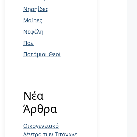
Νηρηίδες
Μοίρες
Νεφέλη
Παν
Ποτάμιοι Θεοί
Νέα
Άρθρα
Οικογενειακό
Δέντρο των Τιτάνων: