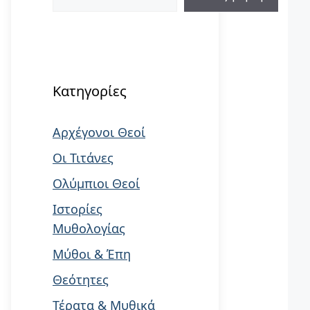
When autocomplete results are available us
Κατηγορίες
Αρχέγονοι Θεοί
Οι Τιτάνες
Ολύμπιοι Θεοί
Ιστορίες
Μυθολογίας
Μύθοι & Έπη
Θεότητες
Τέρατα & Μυθικά