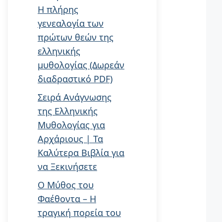
Η πλήρης
γενεαλογία των
πρώτων θεών της
ελληνικής
μυθολογίας (Δωρεάν
διαδραστικό PDF)
Σειρά Ανάγνωσης
της Ελληνικής
Μυθολογίας για
Αρχάριους | Τα
Καλύτερα Βιβλία για
να Ξεκινήσετε
Ο Μύθος του
Φαέθοντα – Η
τραγική πορεία του