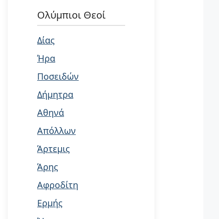
Ολύμπιοι Θεοί
Δίας
Ήρα
Ποσειδών
Δήμητρα
Αθηνά
Απόλλων
Άρτεμις
Άρης
Αφροδίτη
Ερμής