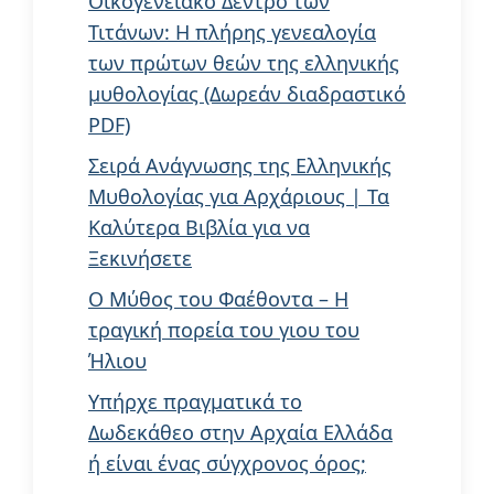
Οικογενειακό Δέντρο των
Τιτάνων: Η πλήρης γενεαλογία
των πρώτων θεών της ελληνικής
μυθολογίας (Δωρεάν διαδραστικό
PDF)
Σειρά Ανάγνωσης της Ελληνικής
Μυθολογίας για Αρχάριους | Τα
Καλύτερα Βιβλία για να
Ξεκινήσετε
Ο Μύθος του Φαέθοντα – Η
τραγική πορεία του γιου του
Ήλιου
Υπήρχε πραγματικά το
Δωδεκάθεο στην Αρχαία Ελλάδα
ή είναι ένας σύγχρονος όρος;