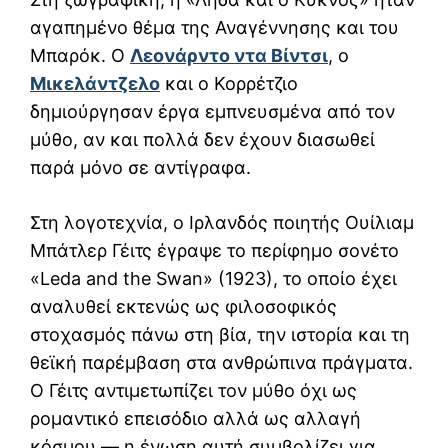
αγαπημένο θέμα της Αναγέννησης και του
Μπαρόκ. Ο
Λεονάρντο ντα Βίντσι
, ο
Μικελάντζελο
και ο Κορρέτζιο
δημιούργησαν έργα εμπνευσμένα από τον
μύθο, αν και πολλά δεν έχουν διασωθεί
παρά μόνο σε αντίγραφα.
Στη λογοτεχνία, ο Ιρλανδός ποιητής Ουίλιαμ
Μπάτλερ Γέιτς έγραψε το περίφημο σονέτο
«Leda and the Swan» (1923), το οποίο έχει
αναλυθεί εκτενώς ως φιλοσοφικός
στοχασμός πάνω στη βία, την ιστορία και τη
θεϊκή παρέμβαση στα ανθρώπινα πράγματα.
Ο Γέιτς αντιμετωπίζει τον μύθο όχι ως
ρομαντικό επεισόδιο αλλά ως αλλαγή
κόσμου — η ένωση αυτή συμβολίζει για