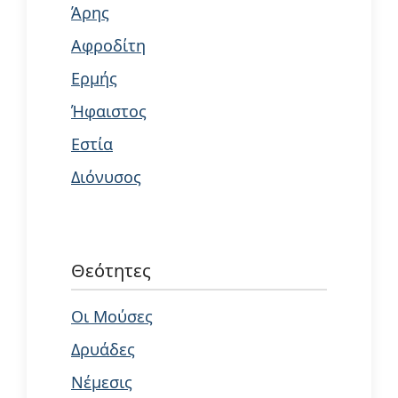
Άρης
Αφροδίτη
Ερμής
Ήφαιστος
Εστία
Διόνυσος
Θεότητες
Οι Μούσες
Δρυάδες
Νέμεσις