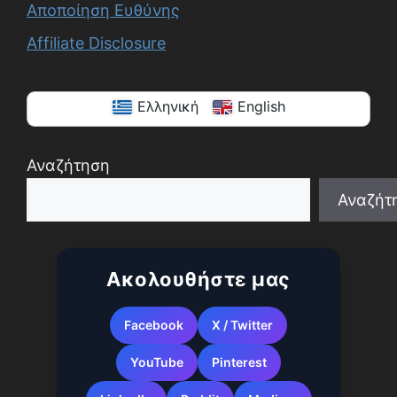
Αποποίηση Ευθύνης
Affiliate Disclosure
Ελληνική
English
Αναζήτηση
Αναζήτ
When autocomplete results are available use up a
Ακολουθήστε μας
Facebook
X / Twitter
YouTube
Pinterest