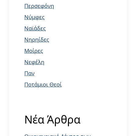
Περσεφόνη
Νύμφες
Ναϊάδες
Νηρηίδες
Μοίρες
Νεφέλη
Παν
Ποτάμιοι Θεοί
Νέα Άρθρα