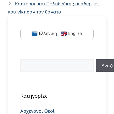
Κάστορας και Πολυδεύκης οι αδερφοί
που νίκησαν τον θάνατο
Ελληνική
English
Αναζήτηση
Αναζ
When autocomplete results are available us
Κατηγορίες
Αρχέγονοι Θεοί