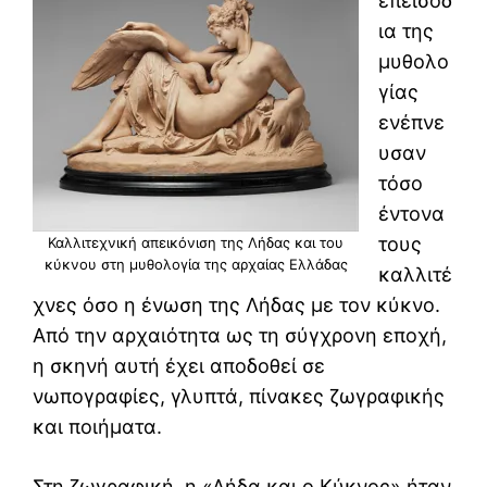
επεισόδ
ια της
μυθολο
γίας
ενέπνε
υσαν
τόσο
έντονα
τους
Καλλιτεχνική απεικόνιση της Λήδας και του
κύκνου στη μυθολογία της αρχαίας Ελλάδας
καλλιτέ
χνες όσο η ένωση της Λήδας με τον κύκνο.
Από την αρχαιότητα ως τη σύγχρονη εποχή,
η σκηνή αυτή έχει αποδοθεί σε
νωπογραφίες, γλυπτά, πίνακες ζωγραφικής
και ποιήματα.
Στη ζωγραφική, η «Λήδα και ο Κύκνος» ήταν