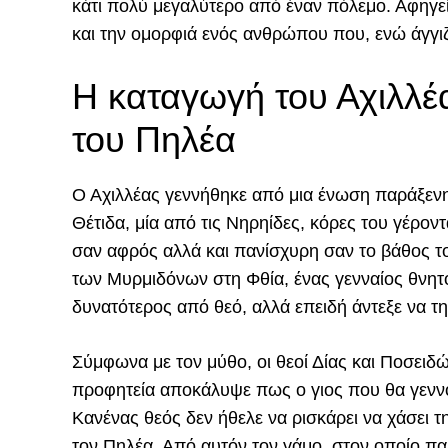
κάτι πολύ μεγαλύτερο από έναν πόλεμο. Αφηγεί
και την ομορφιά ενός ανθρώπου που, ενώ άγγιζ
Η καταγωγή του Αχιλλέα:
του Πηλέα
Ο Αχιλλέας γεννήθηκε από μια ένωση παράξενη,
Θέτιδα, μία από τις Νηρηίδες, κόρες του γέρο
σαν αφρός αλλά και πανίσχυρη σαν το βάθος τ
των Μυρμιδόνων στη Φθία, ένας γενναίος θνητό
δυνατότερος από θεό, αλλά επειδή άντεξε να τη
Σύμφωνα με τον μύθο, οι θεοί Δίας και Ποσειδ
προφητεία αποκάλυψε πως ο γιος που θα γεννο
Κανένας θεός δεν ήθελε να ρισκάρει να χάσει τ
τον Πηλέα. Από αυτόν τον γάμο, στον οποίο πα