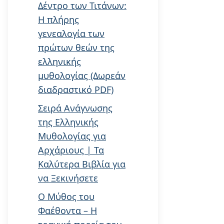
Δέντρο των Τιτάνων:
Η πλήρης
γενεαλογία των
πρώτων θεών της
ελληνικής
μυθολογίας (Δωρεάν
διαδραστικό PDF)
Σειρά Ανάγνωσης
της Ελληνικής
Μυθολογίας για
Αρχάριους | Τα
Καλύτερα Βιβλία για
να Ξεκινήσετε
Ο Μύθος του
Φαέθοντα – Η