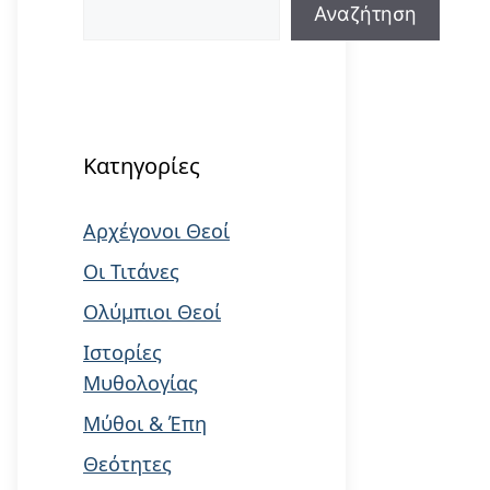
Αναζήτηση
Αναζήτηση
When autocomplete results are available us
Κατηγορίες
Αρχέγονοι Θεοί
Οι Τιτάνες
Ολύμπιοι Θεοί
Ιστορίες
Μυθολογίας
Μύθοι & Έπη
Θεότητες