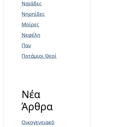
Ναϊάδες
Νηρηίδες
Μοίρες
Νεφέλη
Παν
Ποτάμιοι Θεοί
Νέα
Άρθρα
Οικογενειακό