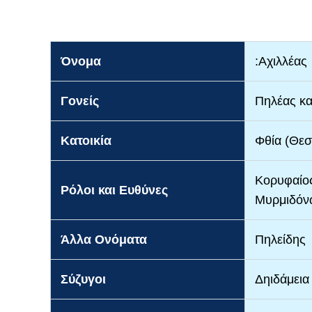
Όνομα
:Αχιλλέας
Γονείς
Πηλέας κα
Κατοικία
Φθία (Θεσ
Κορυφαίος
Ρόλοι και Ευθύνες
Μυρμιδόνω
Άλλα Ονόματα
Πηλείδης
Σύζυγοι
Δηιδάμεια