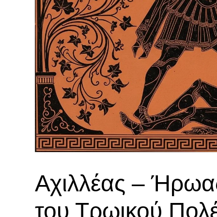
Αχιλλέας – Ήρωας
του Τρωικού Πολ