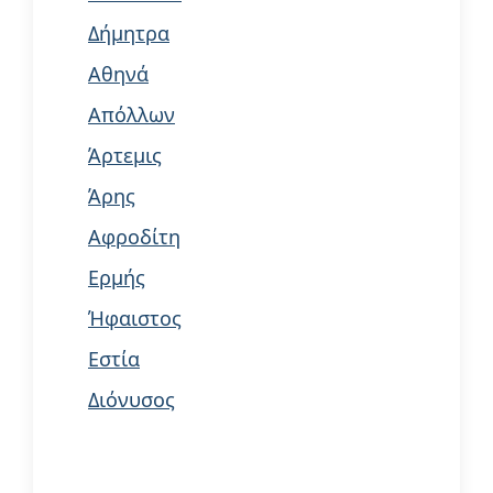
Δήμητρα
Αθηνά
Απόλλων
Άρτεμις
Άρης
Αφροδίτη
Ερμής
Ήφαιστος
Εστία
Διόνυσος