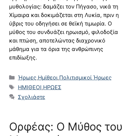
μυθολογίας: δαμάζει τον Πήγασο, νικά τη
Χίμαιρα και δοκιμάζεται στη Λυκία, πριν η
ύβρις του οδηγήσει σε θεϊκή τιμωρία. Ο
μύθος του συνδυάζει ηρωισμό, φιλοδοξία
και πτώση, αποτελώντας διαχρονικό
μάθημα για τα όρια της ανθρώπινης
επιδίωξης.
Κατηγορίες
Ήρωες
,
Ημίθεοι
,
Πολιτισμικοί Ήρωες
Ετικέτες
ΗΜΙΘΕΟΙ
,
ΗΡΩΕΣ
Σχολιάστε
Ορφέας: Ο Μύθος του