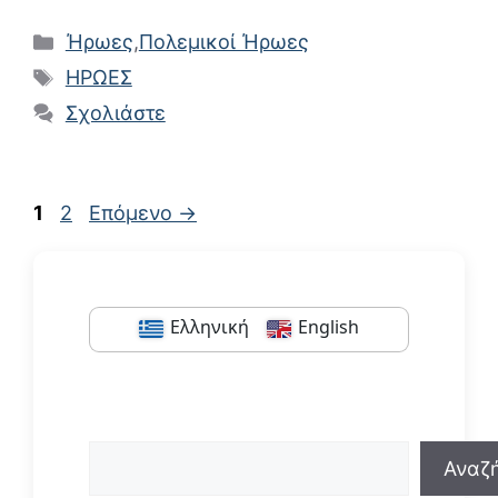
Κατηγορίες
Ήρωες
,
Πολεμικοί Ήρωες
Ετικέτες
ΗΡΩΕΣ
Σχολιάστε
Σελίδα
Σελίδα
1
2
Επόμενο
→
Ελληνική
English
Αναζήτηση
Αναζ