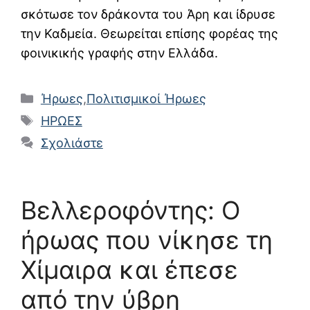
σκότωσε τον δράκοντα του Άρη και ίδρυσε
την Καδμεία. Θεωρείται επίσης φορέας της
φοινικικής γραφής στην Ελλάδα.
Κατηγορίες
Ήρωες
,
Πολιτισμικοί Ήρωες
Ετικέτες
ΗΡΩΕΣ
Σχολιάστε
Βελλεροφόντης: Ο
ήρωας που νίκησε τη
Χίμαιρα και έπεσε
από την ύβρη