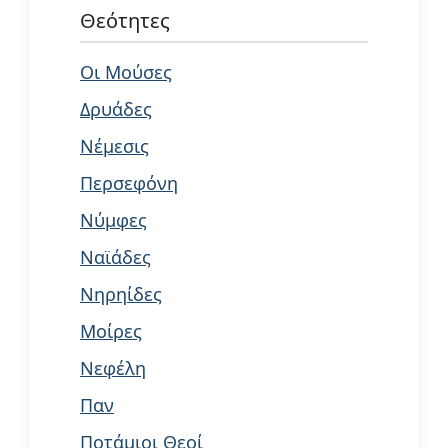
Θεότητες
Οι Μούσες
Δρυάδες
Νέμεσις
Περσεφόνη
Νύμφες
Ναϊάδες
Νηρηίδες
Μοίρες
Νεφέλη
Παν
Ποτάμιοι Θεοί