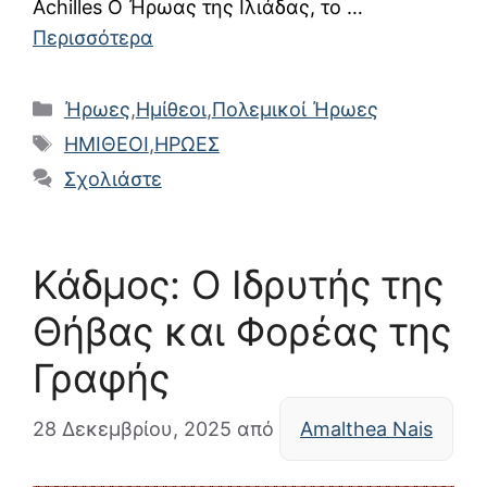
Achilles Ο Ήρωας της Ιλιάδας, το …
Περισσότερα
Κατηγορίες
Ήρωες
,
Ημίθεοι
,
Πολεμικοί Ήρωες
Ετικέτες
ΗΜΙΘΕΟΙ
,
ΗΡΩΕΣ
Σχολιάστε
Κάδμος: Ο Ιδρυτής της
Θήβας και Φορέας της
Γραφής
28 Δεκεμβρίου, 2025
από
Amalthea Nais