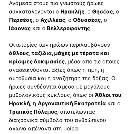
Ανάμεσα στους πιο γνωστούς ήρωες
συγκαταλέγονται ο
Ηρακλής
, ο
Θησέας
, ο
Περσέας
, ο
Αχιλλέας
, ο
Οδυσσέας
, ο
Ιάσονας
και ο
Βελλεροφόντης
.
Οι ιστορίες των ηρώων περιλαμβάνουν
άθλους, ταξίδια, μάχες με τέρατα και
κρίσιμες δοκιμασίες
, μέσα από τις οποίες
αναδεικνύονται αξίες όπως η τιμή, η
αυτοθυσία και η αναζήτηση της δόξας. Οι
ήρωες συνδέονται άμεσα με μεγάλους
μυθολογικούς κύκλους, όπως οι
Άθλοι του
Ηρακλή
, η
Αργοναυτική Εκστρατεία
και ο
Τρωικός Πόλεμος
, αποτελώντας
διαχρονικά σύμβολα του ανθρώπινου
αγώνα απέναντι στη μοίρα.