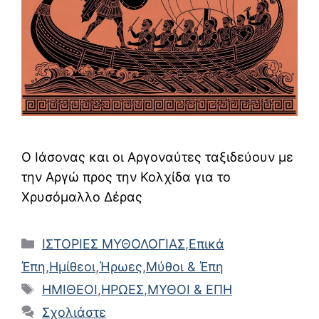
Ο Ιάσονας και οι Αργοναύτες ταξιδεύουν με
την Αργώ προς την Κολχίδα για το
Χρυσόμαλλο Δέρας
Κατηγορίες
ΙΣΤΟΡΙΕΣ ΜΥΘΟΛΟΓΙΑΣ
,
Επικά
Έπη
,
Ημίθεοι
,
Ήρωες
,
Μύθοι & Έπη
Ετικέτες
ΗΜΙΘΕΟΙ
,
ΗΡΩΕΣ
,
ΜΥΘΟΙ & ΕΠΗ
Σχολιάστε