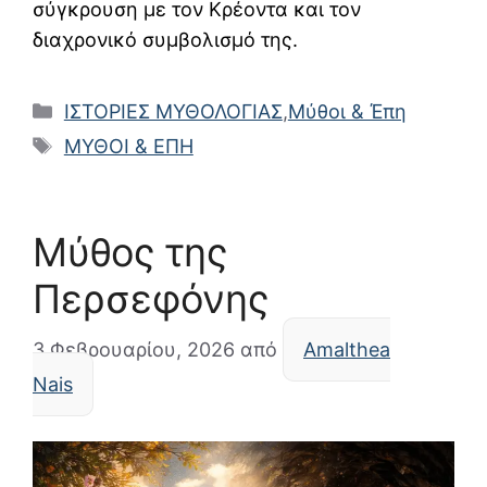
σύγκρουση με τον Κρέοντα και τον
διαχρονικό συμβολισμό της.
Κατηγορίες
ΙΣΤΟΡΙΕΣ ΜΥΘΟΛΟΓΙΑΣ
,
Μύθοι & Έπη
Ετικέτες
ΜΥΘΟΙ & ΕΠΗ
Μύθος της
Περσεφόνης
3 Φεβρουαρίου, 2026
από
Amalthea
Nais