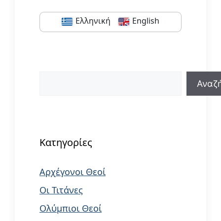
Ελληνική
English
Αναζήτηση
Αναζ
When autocomplete results are available us
Κατηγορίες
Αρχέγονοι Θεοί
Οι Τιτάνες
Ολύμπιοι Θεοί