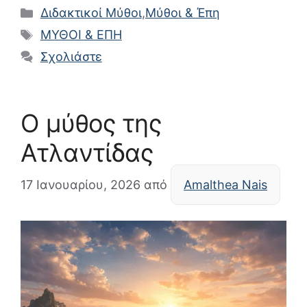
Κατηγορίες
Διδακτικοί Μύθοι
,
Μύθοι & Έπη
Ετικέτες
ΜΥΘΟΙ & ΕΠΗ
Σχολιάστε
Ο μύθος της
Ατλαντίδας
17 Ιανουαρίου, 2026
από
Amalthea Nais