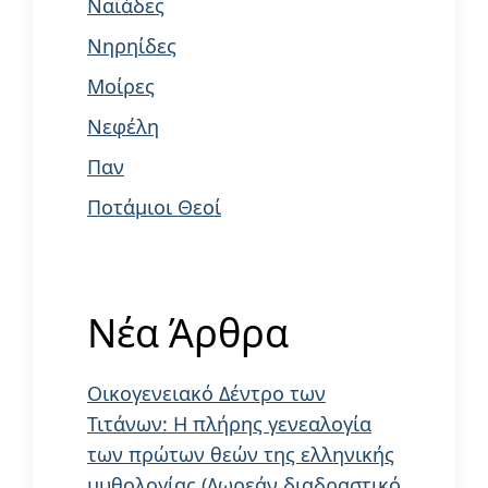
Ναϊάδες
Νηρηίδες
Μοίρες
Νεφέλη
Παν
Ποτάμιοι Θεοί
Νέα Άρθρα
Οικογενειακό Δέντρο των
Τιτάνων: Η πλήρης γενεαλογία
των πρώτων θεών της ελληνικής
μυθολογίας (Δωρεάν διαδραστικό