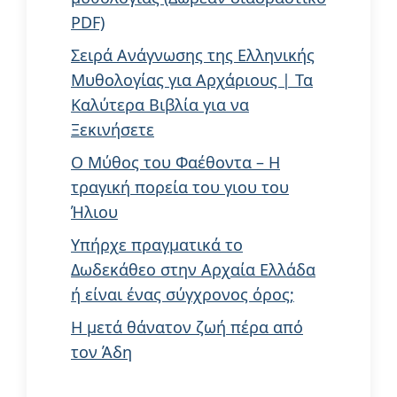
PDF)
Σειρά Ανάγνωσης της Ελληνικής
Μυθολογίας για Αρχάριους | Τα
Καλύτερα Βιβλία για να
Ξεκινήσετε
Ο Μύθος του Φαέθοντα – Η
τραγική πορεία του γιου του
Ήλιου
Υπήρχε πραγματικά το
Δωδεκάθεο στην Αρχαία Ελλάδα
ή είναι ένας σύγχρονος όρος;
Η μετά θάνατον ζωή πέρα από
τον Άδη