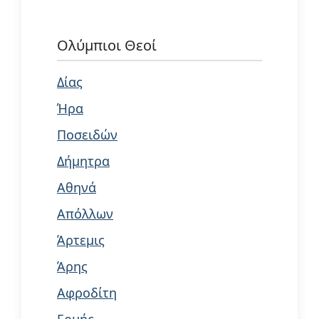
Ολύμπιοι Θεοί
Δίας
Ήρα
Ποσειδών
Δήμητρα
Αθηνά
Απόλλων
Άρτεμις
Άρης
Αφροδίτη
Ερμής