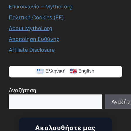
Επικοινωνία – Mythoi.org
Πολιτική Cookies (ΕΕ)
About Mythoi.org
Αποποίηση Ευθύνης
Affiliate Disclosure
Ελληνική
English
Αναζήτηση
Αναζήτ
When autocomplete results are available use up a
Ακολουθήστε μας