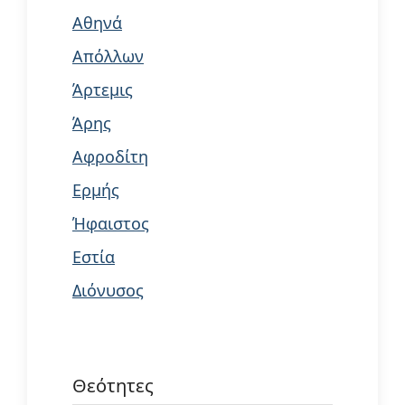
Αθηνά
Απόλλων
Άρτεμις
Άρης
Αφροδίτη
Ερμής
Ήφαιστος
Εστία
Διόνυσος
Θεότητες