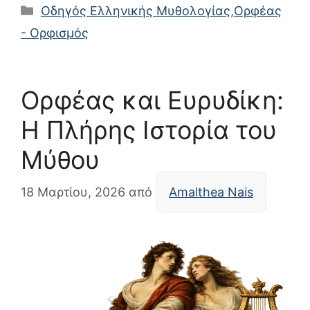
Κατηγορίες
Οδηγός Ελληνικής Μυθολογίας
,
Ορφέας
- Ορφισμός
Ορφέας και Ευρυδίκη:
Η Πλήρης Ιστορία του
Μύθου
18 Μαρτίου, 2026
από
Amalthea Nais