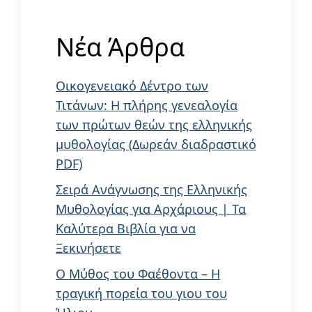
Νέα Άρθρα
Οικογενειακό Δέντρο των
Τιτάνων: Η πλήρης γενεαλογία
των πρώτων θεών της ελληνικής
μυθολογίας (Δωρεάν διαδραστικό
PDF)
Σειρά Ανάγνωσης της Ελληνικής
Μυθολογίας για Αρχάριους | Τα
Καλύτερα Βιβλία για να
Ξεκινήσετε
Ο Μύθος του Φαέθοντα – Η
τραγική πορεία του γιου του