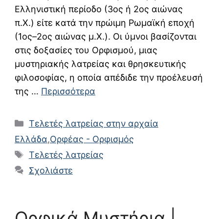
Ελληνιστική περίοδο (3ος ή 2ος αιώνας
π.Χ.) είτε κατά την πρώιμη Ρωμαϊκή εποχή
(1ος–2ος αιώνας μ.Χ.). Οι ύμνοι βασίζονται
στις δοξασίες του Ορφισμού, μιας
μυστηριακής λατρείας και θρησκευτικής
φιλοσοφίας, η οποία απέδιδε την προέλευσή
της …
Περισσότερα
Κατηγορίες
Τελετές λατρείας στην αρχαία
Ελλάδα
,
Ορφέας - Ορφισμός
Ετικέτες
Τελετές λατρείας
Σχολιάστε
Ορφικά Μυστήρια |