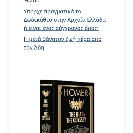
Ήλιου
Υπήρχε πραγματικά το
Δωδεκάθεο στην Αρχαία Ελλάδα
ή είναι ένας σύγχρονος όρος;
Η μετά θάνατον ζωή πέρα από
τον Άδη