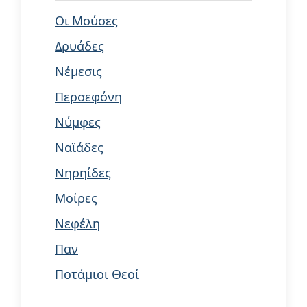
Οι Μούσες
Δρυάδες
Νέμεσις
Περσεφόνη
Νύμφες
Ναϊάδες
Νηρηίδες
Μοίρες
Νεφέλη
Παν
Ποτάμιοι Θεοί