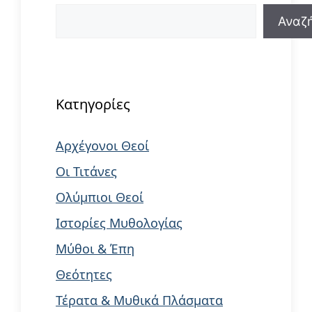
Αναζήτηση
Αναζ
When autocomplete results are available us
Κατηγορίες
Αρχέγονοι Θεοί
Οι Τιτάνες
Ολύμπιοι Θεοί
Ιστορίες Μυθολογίας
Μύθοι & Έπη
Θεότητες
Τέρατα & Μυθικά Πλάσματα