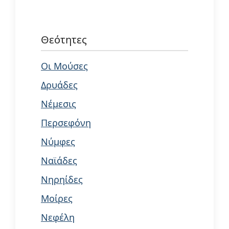
Θεότητες
Οι Μούσες
Δρυάδες
Νέμεσις
Περσεφόνη
Νύμφες
Ναϊάδες
Νηρηίδες
Μοίρες
Νεφέλη