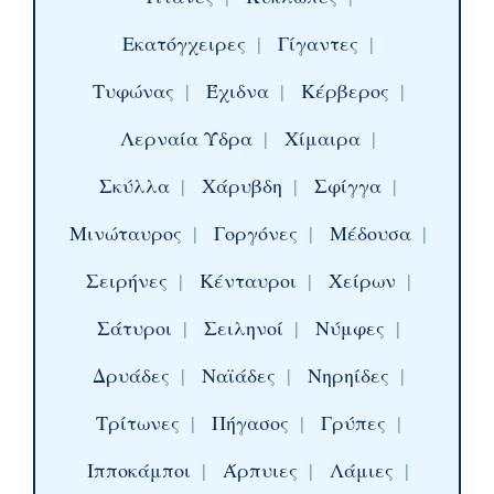
Εκατόγχειρες
|
Γίγαντες
|
Τυφώνας
|
Έχιδνα
|
Κέρβερος
|
Λερναία Ύδρα
|
Χίμαιρα
|
Σκύλλα
|
Χάρυβδη
|
Σφίγγα
|
Μινώταυρος
|
Γοργόνες
|
Μέδουσα
|
Σειρήνες
|
Κένταυροι
|
Χείρων
|
Σάτυροι
|
Σειληνοί
|
Νύμφες
|
Δρυάδες
|
Ναϊάδες
|
Νηρηίδες
|
Τρίτωνες
|
Πήγασος
|
Γρύπες
|
Ιπποκάμποι
|
Άρπυιες
|
Λάμιες
|