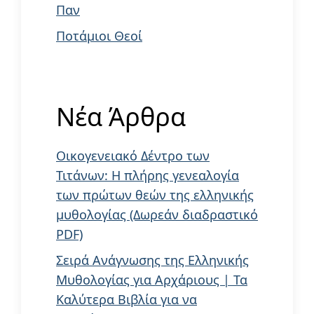
Παν
Ποτάμιοι Θεοί
Νέα Άρθρα
Οικογενειακό Δέντρο των
Τιτάνων: Η πλήρης γενεαλογία
των πρώτων θεών της ελληνικής
μυθολογίας (Δωρεάν διαδραστικό
PDF)
Σειρά Ανάγνωσης της Ελληνικής
Μυθολογίας για Αρχάριους | Τα
Καλύτερα Βιβλία για να