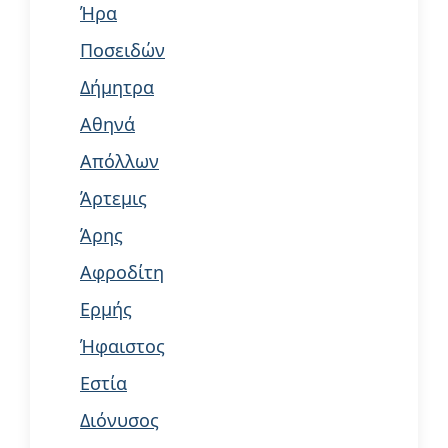
Ήρα
Ποσειδών
Δήμητρα
Αθηνά
Απόλλων
Άρτεμις
Άρης
Αφροδίτη
Ερμής
Ήφαιστος
Εστία
Διόνυσος