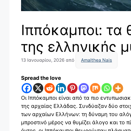
Ιππόκαμποι: τα
της ελληνικής 
13 Ιανουαρίου, 2026
από
Amalthea Nais
Spread the love
Οι Ιππόκαμποι είναι από τα πιο εντυπωσι
της αρχαίας Ελλάδας. Συνδύαζαν δύο στοι
των αρχαίων Ελλήνων: τη δύναμη του αλόγ
μπροστινό μέρος να θυμίζει άλογο και το 
όντος, οι Ιππόκαμποι θεωρούνταν πλάσματ