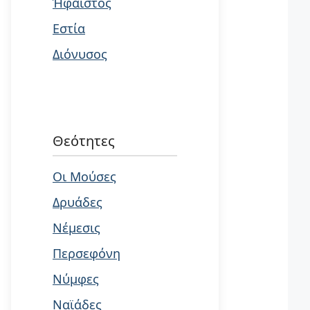
Ήφαιστος
Εστία
Διόνυσος
Θεότητες
Οι Μούσες
Δρυάδες
Νέμεσις
Περσεφόνη
Νύμφες
Ναϊάδες