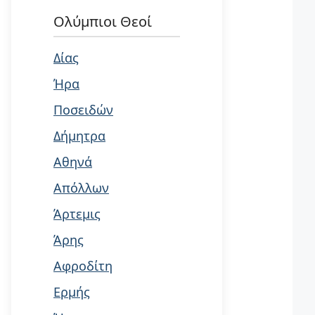
Ολύμπιοι Θεοί
Δίας
Ήρα
Ποσειδών
Δήμητρα
Αθηνά
Απόλλων
Άρτεμις
Άρης
Αφροδίτη
Ερμής