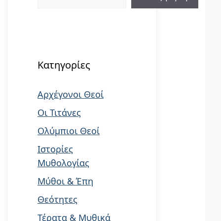
When autocomplete results are available us
Κατηγορίες
Αρχέγονοι Θεοί
Οι Τιτάνες
Ολύμπιοι Θεοί
Ιστορίες
Μυθολογίας
Μύθοι & Έπη
Θεότητες
Τέρατα & Μυθικά