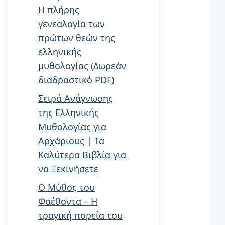
Η πλήρης
γενεαλογία των
πρώτων θεών της
ελληνικής
μυθολογίας (Δωρεάν
διαδραστικό PDF)
Σειρά Ανάγνωσης
της Ελληνικής
Μυθολογίας για
Αρχάριους | Τα
Καλύτερα Βιβλία για
να Ξεκινήσετε
Ο Μύθος του
Φαέθοντα – Η
τραγική πορεία του