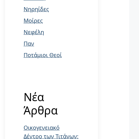
Νηρηίδες
Μοίρες
Νεφέλη
Παν
Ποτάμιοι Θεοί
Νέα
Άρθρα
Οικογενειακό
Δέντρο των Τιτάνων: