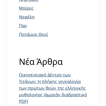
Μοίρες
Νεφέλη
Παν
Ποτάμιοι Θεοί
Νέα Άρθρα
Οικογενειακό Δέντρο των
Τιτάνων: Η πλήρης γενεαλογία
των πρώτων θεών της ελληνικής
μυθολογίας (Δωρεάν διαδραστικό
PDF)