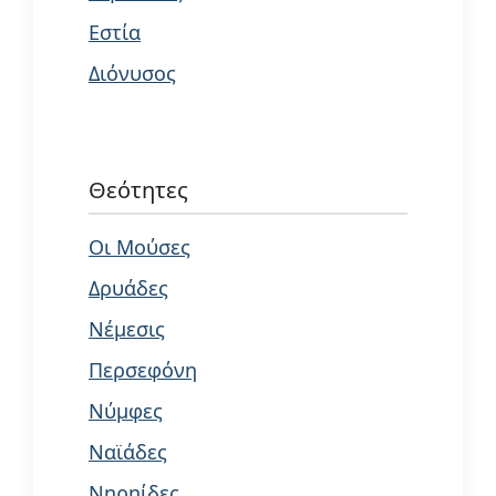
Εστία
Διόνυσος
Θεότητες
Οι Μούσες
Δρυάδες
Νέμεσις
Περσεφόνη
Νύμφες
Ναϊάδες
Νηρηίδες