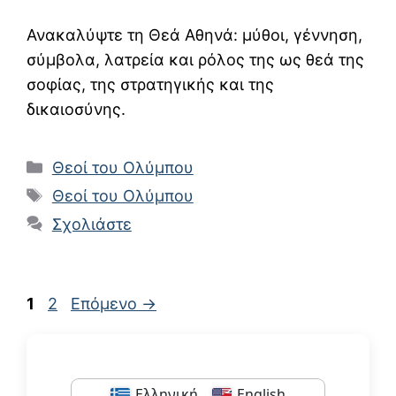
Ανακαλύψτε τη Θεά Αθηνά: μύθοι, γέννηση,
σύμβολα, λατρεία και ρόλος της ως θεά της
σοφίας, της στρατηγικής και της
δικαιοσύνης.
Κατηγορίες
Θεοί του Ολύμπου
Ετικέτες
Θεοί του Ολύμπου
Σχολιάστε
Σελίδα
Σελίδα
1
2
Επόμενο
→
Ελληνική
English