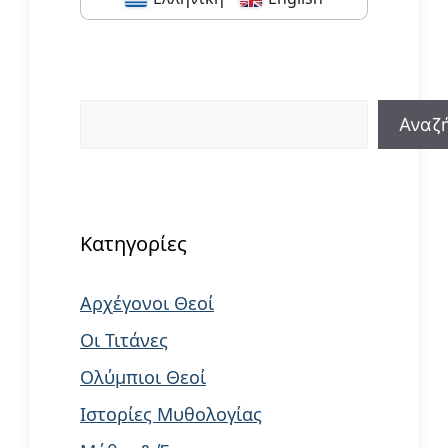
Αναζήτηση
Αναζ
When autocomplete results are available us
Κατηγορίες
Αρχέγονοι Θεοί
Οι Τιτάνες
Ολύμπιοι Θεοί
Ιστορίες Μυθολογίας