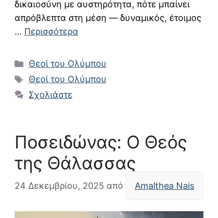
δικαιοσύνη με αυστηρότητα, πότε μπαίνει
απρόβλεπτα στη μέση — δυναμικός, έτοιμος
…
Περισσότερα
Κατηγορίες
Θεοί του Ολύμπου
Ετικέτες
Θεοί του Ολύμπου
Σχολιάστε
Ποσειδώνας: Ο Θεός
της Θάλασσας
24 Δεκεμβρίου, 2025
από
Amalthea Nais