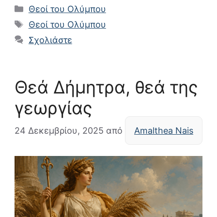
Κατηγορίες
Θεοί του Ολύμπου
Ετικέτες
Θεοί του Ολύμπου
Σχολιάστε
Θεά Δήμητρα, θεά της
γεωργίας
24 Δεκεμβρίου, 2025
από
Amalthea Nais