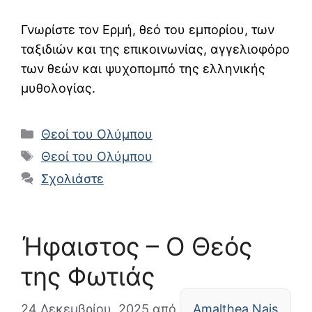
Γνωρίστε τον Ερμή, θεό του εμπορίου, των
ταξιδιών και της επικοινωνίας, αγγελιοφόρο
των θεών και ψυχοπομπό της ελληνικής
μυθολογίας.
Κατηγορίες
Θεοί του Ολύμπου
Ετικέτες
Θεοί του Ολύμπου
Σχολιάστε
Ήφαιστος – Ο Θεός
της Φωτιάς
24 Δεκεμβρίου, 2025
από
Amalthea Nais