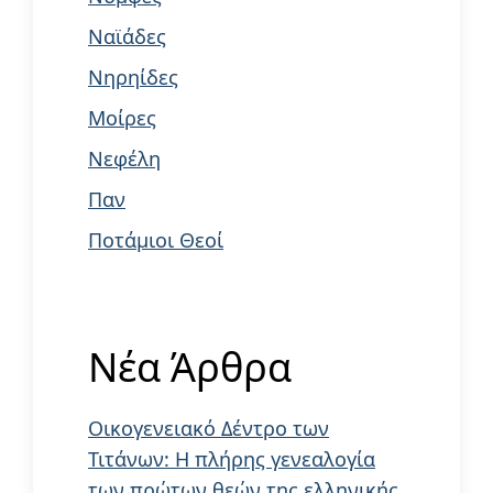
Ναϊάδες
Νηρηίδες
Μοίρες
Νεφέλη
Παν
Ποτάμιοι Θεοί
Νέα Άρθρα
Οικογενειακό Δέντρο των
Τιτάνων: Η πλήρης γενεαλογία
των πρώτων θεών της ελληνικής