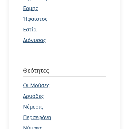
Ερμής
Ήφαιστος
Εστία
Διόνυσος
Θεότητες
Οι Μούσες
Δρυάδες
Νέμεσις
Περσεφόνη
Νύμφες