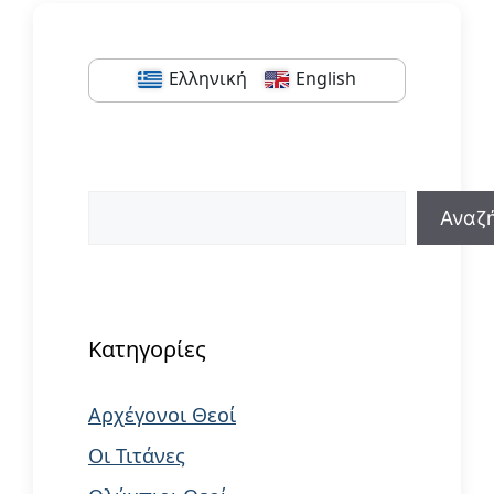
Ελληνική
English
Αναζήτηση
Αναζ
When autocomplete results are available us
Κατηγορίες
Αρχέγονοι Θεοί
Οι Τιτάνες