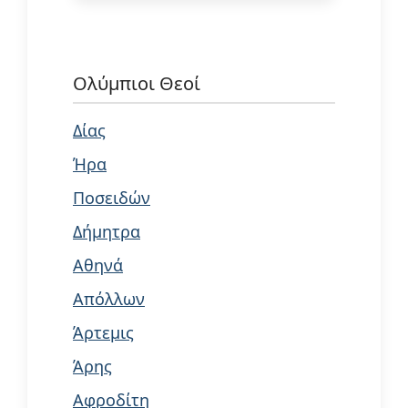
Ολύμπιοι Θεοί
Δίας
Ήρα
Ποσειδών
Δήμητρα
Αθηνά
Απόλλων
Άρτεμις
Άρης
Αφροδίτη