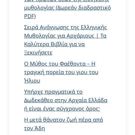
μυθολογίας (Δωρεάν διαδραστικό
PDF)
Σειρά Ανάγνωσης της Ελληνικής
Μυθολογίας για Αρχάριους | Τα
Καλύτερα Βιβλία για να
Ξεκινήσετε
Ο Μύθος του Φαέθοντα – Η
τραγική πορεία του γιου του
Ήλιου
Υπήρχε πραγματικά το
Δωδεκάθεο στην Αρχαία Ελλάδα
ή είναι ένας σύγχρονος όρος;
Η μετά θάνατον ζωή πέρα από
τον Άδη