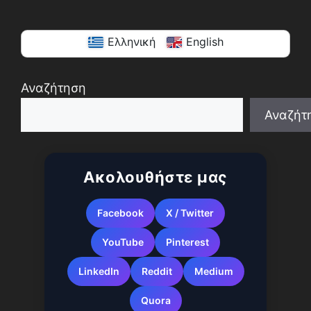
Ελληνική
English
Αναζήτηση
Αναζήτ
When autocomplete results are available use up a
Ακολουθήστε μας
Facebook
X / Twitter
YouTube
Pinterest
LinkedIn
Reddit
Medium
Quora