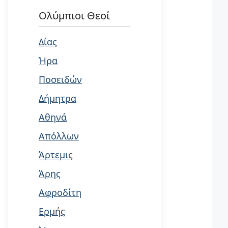
Ολύμπιοι Θεοί
Δίας
Ήρα
Ποσειδών
Δήμητρα
Αθηνά
Απόλλων
Άρτεμις
Άρης
Αφροδίτη
Ερμής