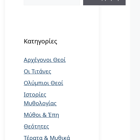
When autocomplete results are available us
Κατηγορίες
Αρχέγονοι Θεοί
Οι Τιτάνες
Ολύμπιοι Θεοί
Ιστορίες
Μυθολογίας
Μύθοι & Έπη
Θεότητες
Τέρατα & Μυθικά