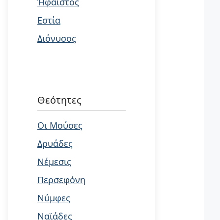
Ήφαιστος
Εστία
Διόνυσος
Θεότητες
Οι Μούσες
Δρυάδες
Νέμεσις
Περσεφόνη
Νύμφες
Ναϊάδες