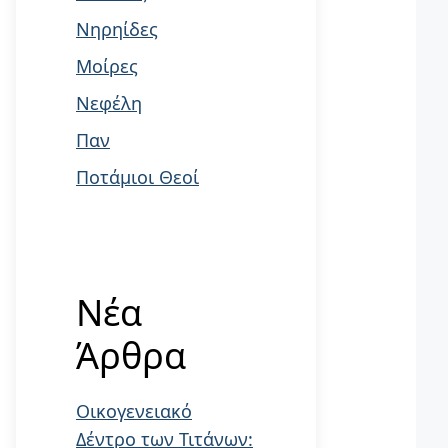
Νηρηίδες
Μοίρες
Νεφέλη
Παν
Ποτάμιοι Θεοί
Νέα
Άρθρα
Οικογενειακό
Δέντρο των Τιτάνων: