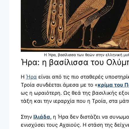
Η Ήρα, βασίλισσα των θεών στην ελληνική μυθ
Ήρα: η βασίλισσα του Ολύμ
Η
Ήρα
είναι από τις πιο σταθερές υποστηρί
Τροία συνδέεται άμεσα με το «
κρίμα του 
ως η ωραιότερη. Ως θεά της βασιλικής εξο
τάξη και την ιεραρχία που η Τροία, στα μά
Στην
Ιλιάδα,
η Ήρα δεν διστάζει να συνωμο
ενισχύσει τους Αχαιούς. Η στάση της δείχνε