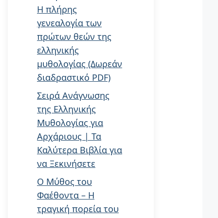
Η πλήρης
γενεαλογία των
πρώτων θεών της
ελληνικής
μυθολογίας (Δωρεάν
διαδραστικό PDF)
Σειρά Ανάγνωσης
της Ελληνικής
Μυθολογίας για
Αρχάριους | Τα
Καλύτερα Βιβλία για
να Ξεκινήσετε
Ο Μύθος του
Φαέθοντα – Η
τραγική πορεία του