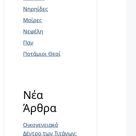
Νηρηίδες
Μοίρες
Νεφέλη
Παν
Ποτάμιοι Θεοί
Νέα
Άρθρα
Οικογενειακό
Δέντρο των Τιτάνων: