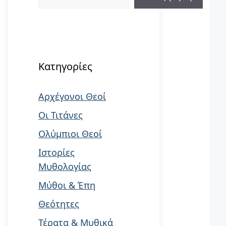
When autocomplete results are available us
Κατηγορίες
Αρχέγονοι Θεοί
Οι Τιτάνες
Ολύμπιοι Θεοί
Ιστορίες
Μυθολογίας
Μύθοι & Έπη
Θεότητες
Τέρατα & Μυθικά