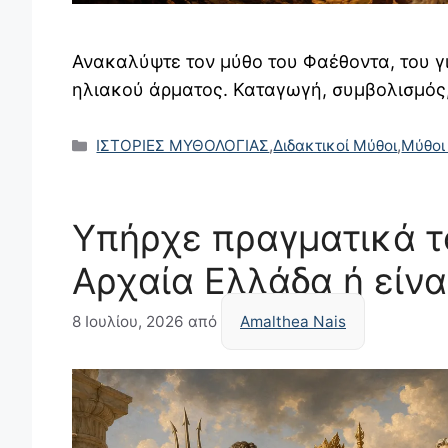
Ανακαλύψτε τον μύθο του Φαέθοντα, του γ
ηλιακού άρματος. Καταγωγή, συμβολισμός,
Κατηγορίες
ΙΣΤΟΡΙΕΣ ΜΥΘΟΛΟΓΙΑΣ
,
Διδακτικοί Μύθοι
,
Μύθοι
Υπήρχε πραγματικά τ
Αρχαία Ελλάδα ή είνα
8 Ιουλίου, 2026
από
Amalthea Nais