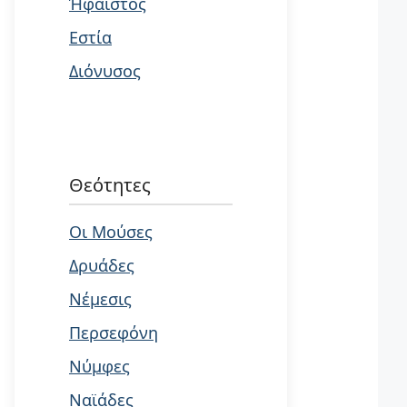
Ήφαιστος
Εστία
Διόνυσος
Θεότητες
Οι Μούσες
Δρυάδες
Νέμεσις
Περσεφόνη
Νύμφες
Ναϊάδες