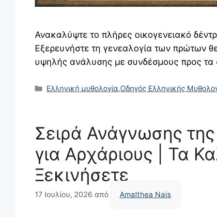
Ανακαλύψτε το πλήρες οικογενειακό δέντρ
Εξερευνήστε τη γενεαλογία των πρώτων θ
υψηλής ανάλυσης με συνδέσμους προς τα ά
Κατηγορίες
Ελληνική μυθολογία
,
Οδηγός Ελληνικής Μυθολο
Σειρά Ανάγνωσης της
για Αρχάριους | Τα Κα
Ξεκινήσετε
17 Ιουλίου, 2026
από
Amalthea Nais