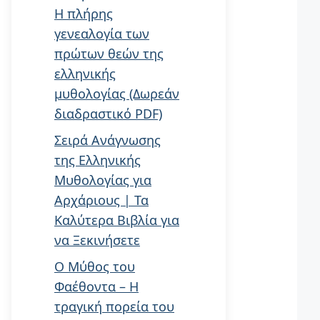
Η πλήρης
γενεαλογία των
πρώτων θεών της
ελληνικής
μυθολογίας (Δωρεάν
διαδραστικό PDF)
Σειρά Ανάγνωσης
της Ελληνικής
Μυθολογίας για
Αρχάριους | Τα
Καλύτερα Βιβλία για
να Ξεκινήσετε
Ο Μύθος του
Φαέθοντα – Η
τραγική πορεία του