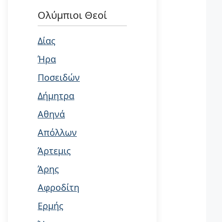
Ολύμπιοι Θεοί
Δίας
Ήρα
Ποσειδών
Δήμητρα
Αθηνά
Απόλλων
Άρτεμις
Άρης
Αφροδίτη
Ερμής