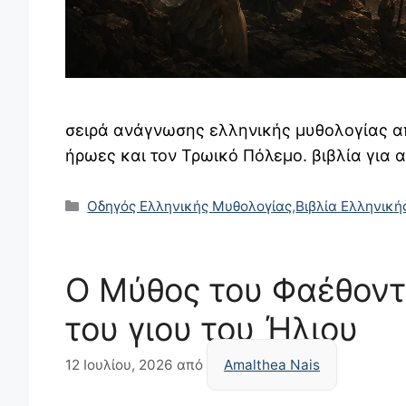
σειρά ανάγνωσης ελληνικής μυθολογίας απ
ήρωες και τον Τρωικό Πόλεμο. βιβλία για 
Κατηγορίες
Οδηγός Ελληνικής Μυθολογίας
,
Βιβλία Ελληνική
Ο Μύθος του Φαέθοντ
του γιου του Ήλιου
12 Ιουλίου, 2026
από
Amalthea Nais