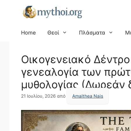
Μετάβαση
σε
περιεχόμενο
Home
Θεοί
Πλάσματα
Μ
Οικογενειακό Δέντρο
γενεαλογία των πρώτ
μυθολογίας (Δωρεάν 
21 Ιουλίου, 2026
από
Amalthea Nais