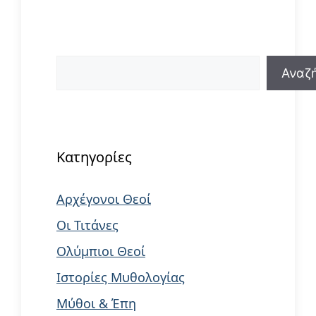
Αναζήτηση
Αναζ
When autocomplete results are available us
Κατηγορίες
Αρχέγονοι Θεοί
Οι Τιτάνες
Ολύμπιοι Θεοί
Ιστορίες Μυθολογίας
Μύθοι & Έπη