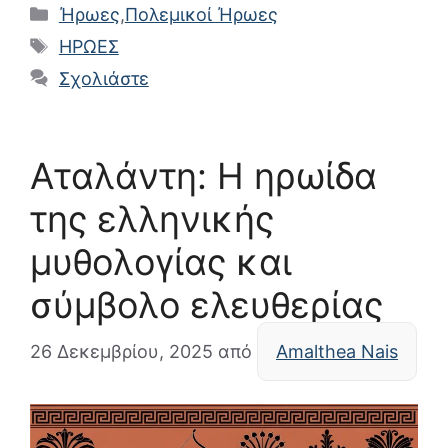
Κατηγορίες
Ήρωες
,
Πολεμικοί Ήρωες
Ετικέτες
ΗΡΩΕΣ
Σχολιάστε
Αταλάντη: Η ηρωίδα
της ελληνικής
μυθολογίας και
σύμβολο ελευθερίας
26 Δεκεμβρίου, 2025
από
Amalthea Nais