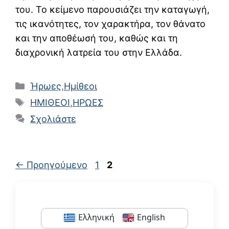
του. Το κείμενο παρουσιάζει την καταγωγή,
τις ικανότητες, τον χαρακτήρα, τον θάνατο
και την αποθέωσή του, καθώς και τη
διαχρονική λατρεία του στην Ελλάδα.
Κατηγορίες
Ήρωες
,
Ημίθεοι
Ετικέτες
ΗΜΙΘΕΟΙ
,
ΗΡΩΕΣ
Σχολιάστε
Σελίδα
Σελίδα
←
Προηγούμενο
1
2
Ελληνική
English