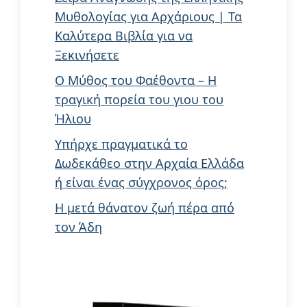
Μυθολογίας για Αρχάριους | Τα
Καλύτερα Βιβλία για να
Ξεκινήσετε
Ο Μύθος του Φαέθοντα – Η
τραγική πορεία του γιου του
Ήλιου
Υπήρχε πραγματικά το
Δωδεκάθεο στην Αρχαία Ελλάδα
ή είναι ένας σύγχρονος όρος;
Η μετά θάνατον ζωή πέρα από
τον Άδη