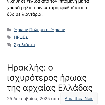
νικήθηκε τελικά από τον Ιππομένη με τα
χρυσά μήλα, πριν μεταμορφωθούν και οι
δύο σε λιοντάρια.
Κατηγορίες
Ήρωες
,
Πολεμικοί Ήρωες
Ετικέτες
ΗΡΩΕΣ
Σχολιάστε
Ηρακλής: ο
ισχυρότερος ήρωας
της αρχαίας Ελλάδας
25 Δεκεμβρίου, 2025
από
Amalthea Nais