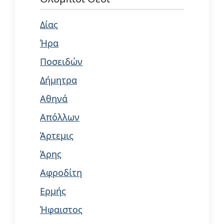
Δίας
Ήρα
Ποσειδών
Δήμητρα
Αθηνά
Απόλλων
Άρτεμις
Άρης
Αφροδίτη
Ερμής
Ήφαιστος