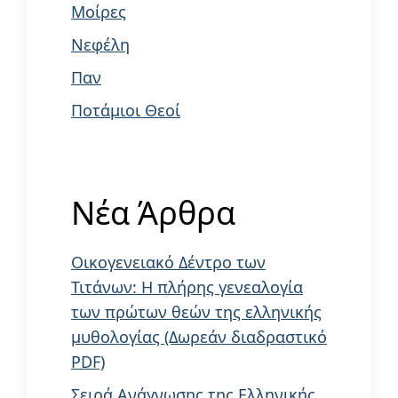
Μοίρες
Νεφέλη
Παν
Ποτάμιοι Θεοί
Νέα Άρθρα
Οικογενειακό Δέντρο των
Τιτάνων: Η πλήρης γενεαλογία
των πρώτων θεών της ελληνικής
μυθολογίας (Δωρεάν διαδραστικό
PDF)
Σειρά Ανάγνωσης της Ελληνικής