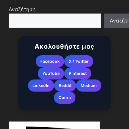
Αναζήτηση
Αναζήτ
When autocomplete results are available use up a
Ακολουθήστε μας
Facebook
X / Twitter
YouTube
Pinterest
LinkedIn
Reddit
Medium
Quora