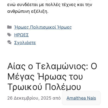
ενώ συνδέεται με πολλές τέχνες και την
ανθρώπινη εξέλιξη.
Κατηγορίες
Ήρωες
,
Πολιτισμικοί Ήρωες
Ετικέτες
ΗΡΩΕΣ
Σχολιάστε
Αίας ο Τελαμώνιος: Ο
Μέγας Ήρωας του
Τρωικού Πολέμου
26 Δεκεμβρίου, 2025
από
Amalthea Nais