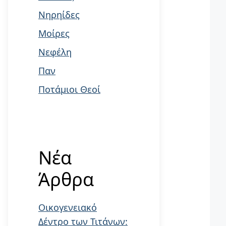
Νηρηίδες
Μοίρες
Νεφέλη
Παν
Ποτάμιοι Θεοί
Νέα
Άρθρα
Οικογενειακό
Δέντρο των Τιτάνων: