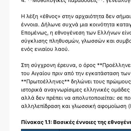
4. **Μυθολογικές παραδόσεις**: γενεαλογίε
Η λέξη «έθνος» στην αρχαιότητα δεν σήμαι
έννοια. Δήλωνε συχνά μια κοινότητα καταγ
Επομένως, η εθνογένεση των Ελλήνων είνα
σύγκλισης πληθυσμών, γλωσσών και συμβο
ενός ενιαίου λαού.
Στη σύγχρονη έρευνα, ο όρος **Προέλληνε
του Αιγαίου πριν από την εγκατάσταση τω
**Πρωτοέλληνες** δηλώνει τους πρώιμους 
ιστορικά αναγνωρίσιμες ελληνικές ομάδες τ
αλλά δεν πρέπει να απολυτοποιείται: σε π
αλληλεπίδραση και γλωσσική αφομοίωση (Ren
Πίνακας 1.1: Βασικές έννοιες της εθνογέ