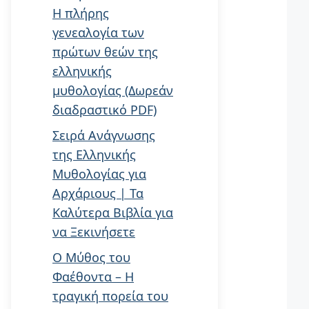
Η πλήρης
γενεαλογία των
πρώτων θεών της
ελληνικής
μυθολογίας (Δωρεάν
διαδραστικό PDF)
Σειρά Ανάγνωσης
της Ελληνικής
Μυθολογίας για
Αρχάριους | Τα
Καλύτερα Βιβλία για
να Ξεκινήσετε
Ο Μύθος του
Φαέθοντα – Η
τραγική πορεία του