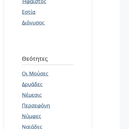
Ήφαιστος
Εστία
Διόνυσος
Θεότητες
Οι Μούσες
Δρυάδες
Νέμεσις
Περσεφόνη
Νύμφες
Ναϊάδες