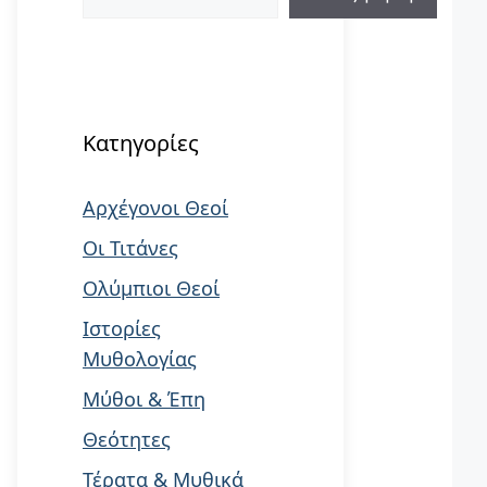
When autocomplete results are available us
Κατηγορίες
Αρχέγονοι Θεοί
Οι Τιτάνες
Ολύμπιοι Θεοί
Ιστορίες
Μυθολογίας
Μύθοι & Έπη
Θεότητες
Τέρατα & Μυθικά