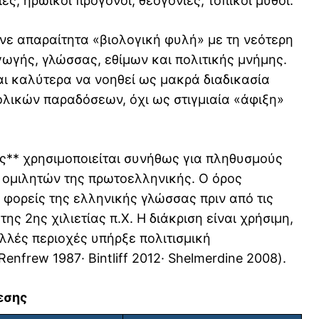
ς, ηρωικοί πρόγονοι, θεογονίες, τοπικοί μύθοι.
νε απαραίτητα «βιολογική φυλή» με τη νεότερη
ωγής, γλώσσας, εθίμων και πολιτικής μνήμης.
ι καλύτερα να νοηθεί ως μακρά διαδικασία
λικών παραδόσεων, όχι ως στιγμιαία «άφιξη»
ς** χρησιμοποιείται συνήθως για πληθυσμούς
ν ομιλητών της πρωτοελληνικής. Ο όρος
φορείς της ελληνικής γλώσσας πριν από τις
ης 2ης χιλιετίας π.Χ. Η διάκριση είναι χρήσιμη,
ολλές περιοχές υπήρξε πολιτισμική
frew 1987· Bintliff 2012· Shelmerdine 2008).
νεσης