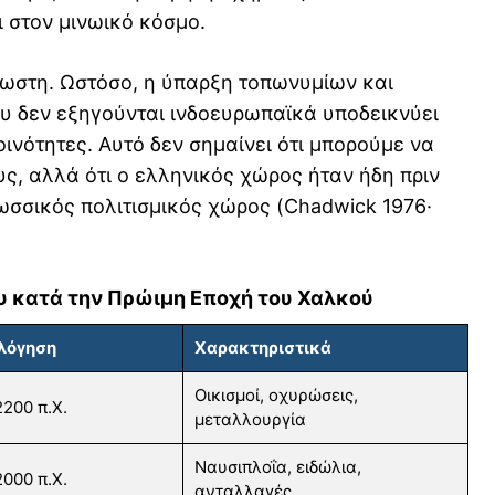
 στον μινωικό κόσμο.
ωστη. Ωστόσο, η ύπαρξη τοπωνυμίων και
υ δεν εξηγούνται ινδοευρωπαϊκά υποδεικνύει
ινότητες. Αυτό δεν σημαίνει ότι μπορούμε να
ς, αλλά ότι ο ελληνικός χώρος ήταν ήδη πριν
σσικός πολιτισμικός χώρος (Chadwick 1976·
ίου κατά την Πρώιμη Εποχή του Χαλκού
λόγηση
Χαρακτηριστικά
Οικισμοί, οχυρώσεις,
200 π.Χ.
μεταλλουργία
Ναυσιπλοΐα, ειδώλια,
000 π.Χ.
ανταλλαγές