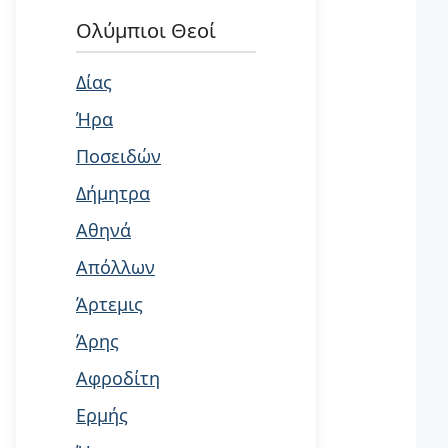
Ολύμπιοι Θεοί
Δίας
Ήρα
Ποσειδών
Δήμητρα
Αθηνά
Απόλλων
Άρτεμις
Άρης
Αφροδίτη
Ερμής