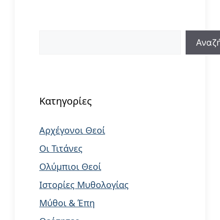
Αναζήτηση
Αναζ
When autocomplete results are available us
Κατηγορίες
Αρχέγονοι Θεοί
Οι Τιτάνες
Ολύμπιοι Θεοί
Ιστορίες Μυθολογίας
Μύθοι & Έπη