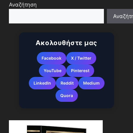
Αναζήτηση
Αναζήτ
When autocomplete results are available use up a
Ακολουθήστε μας
Facebook
X / Twitter
YouTube
Pinterest
LinkedIn
Reddit
Medium
Quora