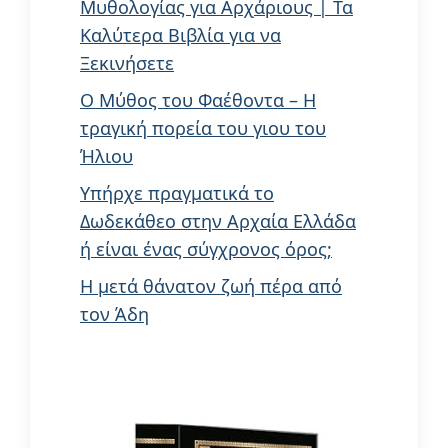
Μυθολογίας για Αρχάριους | Τα
Καλύτερα Βιβλία για να
Ξεκινήσετε
Ο Μύθος του Φαέθοντα – Η
τραγική πορεία του γιου του
Ήλιου
Υπήρχε πραγματικά το
Δωδεκάθεο στην Αρχαία Ελλάδα
ή είναι ένας σύγχρονος όρος;
Η μετά θάνατον ζωή πέρα από
τον Άδη