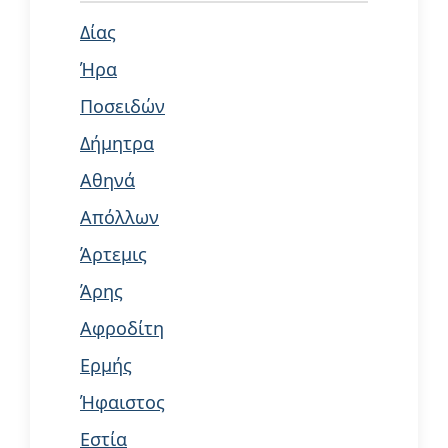
Δίας
Ήρα
Ποσειδών
Δήμητρα
Αθηνά
Απόλλων
Άρτεμις
Άρης
Αφροδίτη
Ερμής
Ήφαιστος
Εστία