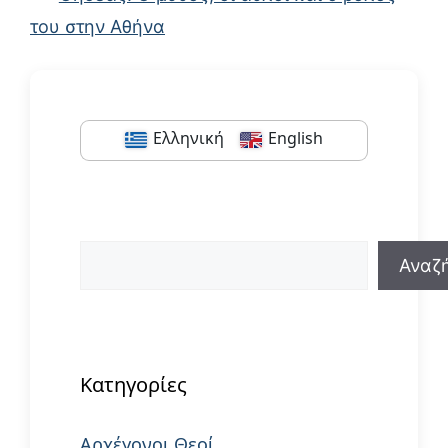
του στην Αθήνα
Ελληνική
English
Αναζήτηση
Αναζ
When autocomplete results are available us
Κατηγορίες
Αρχέγονοι Θεοί