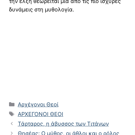
την έλξη θεωρείται μία από τις πιο ισχυρές
δυνάμεις στη μυθολογία.
Κατηγορίες
Αρχέγονοι Θεοί
Ετικέτες
ΑΡΧΕΓΟΝΟΙ ΘΕΟΙ
Τάρταρος, η άβυσσος των Τιτάνων
Θησέας: Ο μύθος, οι άθλοι και ο ρόλος