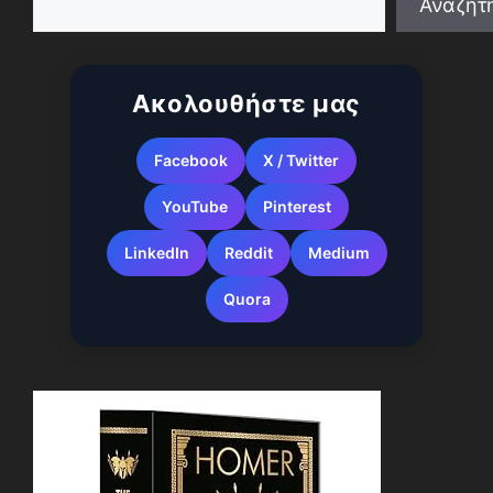
Αναζήτ
When autocomplete results are available use up a
Ακολουθήστε μας
Facebook
X / Twitter
YouTube
Pinterest
LinkedIn
Reddit
Medium
Quora